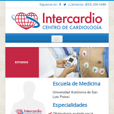
Síguenos en:
| Llámanos: (833) 306 0488
Toggle
Navigation
INICIO
NOSOTROS
Presentación
Nuestros Doctores
Escuela de Medicina
SERVICIOS
Universidad Autónoma de San
Generales
Luis Potosí.
Estudios
Especialidades
Diagnósticos
Procedimientos
Oftalmología avalada por la