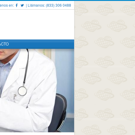
enos en:
| Llámanos: (833) 306 0488
ACTO